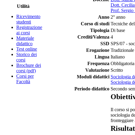
Dott. Cecilia
Utilità
Prof. Sergi
Ricevimento
Anno
2° anno
studenti
Corso di studi
Tecniche del
Registrazione
Tipologia
Di base
ai corsi
Crediti/Valenza
4
Materiale
didattico
SSD
SPS/07 - soc
Test online
Erogazione
Tradizionale
Storico dei
Lingua
Italiano
corsi
Frequenza
Obbligatoria
Brochure dei
Valutazione
Scritto
corsi (pdf)
Corsi per
Moduli didattici
Sociologia de
Facoltà
Sociologia de
Periodo didattico
Secondo sem
Obiettiv
Il corso si p
sociologia de
fronteggiare 
Risulta