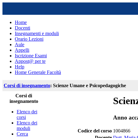
Home
Docenti
Insegnamenti e moduli
Orario Lezioni
Aule
Appelli
Iscrizione Esami
Appost@ per te
Help
Home Generale Facoltà
Corsi di insegnamento
: Scienze Umane e Psicopedagogiche
Corsi di
Scien
insegnamento
Elenco dei
Anno acc
corsi
Elenco dei
moduli
Codice del corso
1004866
Cerca
Docente
Dott. Maria 