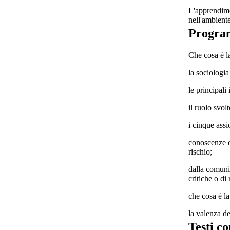
L'apprendimen
nell'ambiente
Progr
Che cosa è la
la sociologia
le principali 
il ruolo svol
i cinque ass
conoscenze e 
rischio;
dalla comuni
critiche o di 
che cosa è la
la valenza de
Testi co