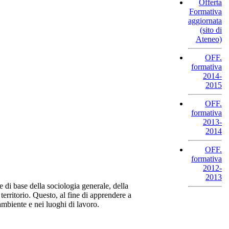
Offerta
Formativa
aggiornata
(sito di
Ateneo)
OFF.
formativa
2014-
2015
OFF.
formativa
2013-
2014
OFF.
formativa
2012-
2013
e di base della sociologia generale, della
territorio. Questo, al fine di apprendere a
'ambiente e nei luoghi di lavoro.