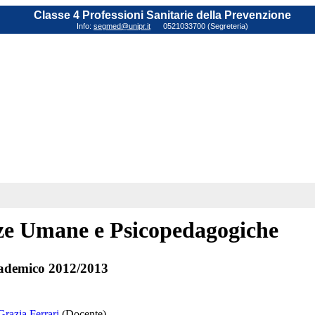
Classe 4 Professioni Sanitarie della Prevenzione
Info:
segmed@unipr.it
0521033700 (Segreteria)
ze Umane e Psicopedagogiche
ademico 2012/2013
Grazia Ferrari
(Docente)