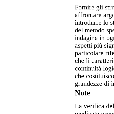
Fornire gli str
affrontare arg
introdurre lo s
del metodo sp
indagine in ogn
aspetti più sig
particolare ri
che li caratter
continuità logi
che costituisc
grandezze di i
Note
La verifica de
mediante prove 