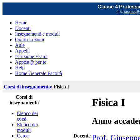
Classe 4 Professi
Info:
segmed@un
Home
Docenti
Insegnamenti e moduli
Orario Lezioni
Aule
Appelli
Iscrizione Esami
Appost@ per te
Help
Home Generale Facoltà
Corsi di insegnamento
: Fisica I
Corsi di
Fisica I
insegnamento
Elenco dei
corsi
Anno accade
Elenco dei
moduli
Cerca
Docente
Prof. Giusepp