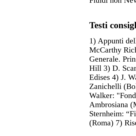
Fluidi non Ne
Testi consigl
1) Appunti del
McCarthy Rich
Generale. Pri
Hill 3) D. Sca
Edises 4) J. W
Zanichelli (Bo
Walker: "Fonda
Ambrosiana (M
Sternheim: “Fi
(Roma) 7) Riso