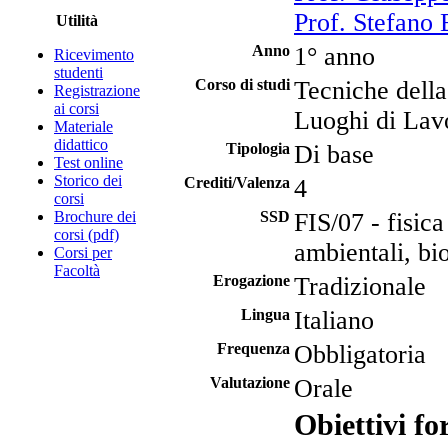
Prof. Stefano B
Utilità
Anno
1° anno
Ricevimento
studenti
Corso di studi
Tecniche della
Registrazione
ai corsi
Luoghi di Lav
Materiale
didattico
Tipologia
Di base
Test online
Storico dei
Crediti/Valenza
4
corsi
Brochure dei
SSD
FIS/07 - fisica
corsi (pdf)
ambientali, bi
Corsi per
Facoltà
Erogazione
Tradizionale
Lingua
Italiano
Frequenza
Obbligatoria
Valutazione
Orale
Obiettivi fo