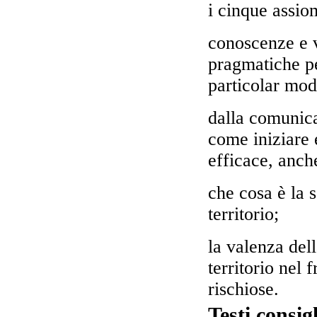
i cinque assio
conoscenze e va
pragmatiche p
particolar modo
dalla comunic
come iniziare
efficace, anche
che cosa è la 
territorio;
la valenza del
territorio nel 
rischiose.
Testi consigl