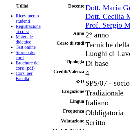
Utilità
Docente
Dott. Maria Gr
Dott. Cecilia 
Ricevimento
studenti
Prof. Sergio 
Registrazione
ai corsi
Anno
2° anno
Materiale
didattico
Corso di studi
Tecniche della
Test online
Luoghi di Lav
Storico dei
corsi
Tipologia
Di base
Brochure dei
corsi (pdf)
Crediti/Valenza
4
Corsi per
Facoltà
SSD
SPS/07 - socio
Erogazione
Tradizionale
Lingua
Italiano
Frequenza
Obbligatoria
Valutazione
Scritto