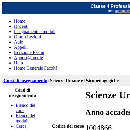
Classe 4 Professi
Info:
segmed@un
Home
Docenti
Insegnamenti e moduli
Orario Lezioni
Aule
Appelli
Iscrizione Esami
Appost@ per te
Help
Home Generale Facoltà
Corsi di insegnamento
: Scienze Umane e Psicopedagogiche
Corsi di
Scienze U
insegnamento
Elenco dei
corsi
Anno accade
Elenco dei
moduli
Cerca
Codice del corso
1004866