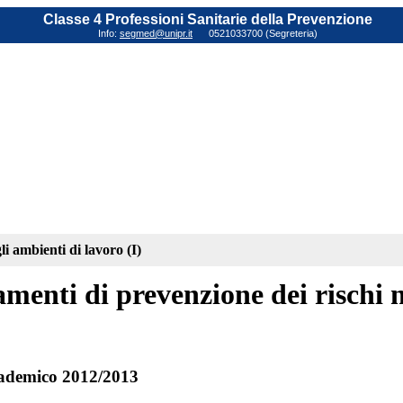
Classe 4 Professioni Sanitarie della Prevenzione
Info:
segmed@unipr.it
0521033700 (Segreteria)
i ambienti di lavoro (I)
menti di prevenzione dei rischi n
ademico 2012/2013