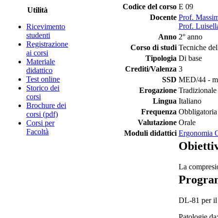
Codice del corso
E 09
Utilità
Docente
Prof. Massi
Prof. Luisell
Ricevimento
studenti
Anno
2° anno
Registrazione
Corso di studi
Tecniche del
ai corsi
Tipologia
Di base
Materiale
Crediti/Valenza
3
didattico
Test online
SSD
MED/44 - me
Storico dei
Erogazione
Tradizionale
corsi
Lingua
Italiano
Brochure dei
Frequenza
Obbligatoria
corsi (pdf)
Valutazione
Orale
Corsi per
Facoltà
Moduli didattici
Ergonomia O
Obiettiv
La compresio
Progr
DL-81 per il
Patologie da