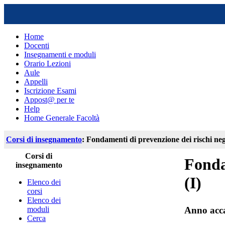
Home
Docenti
Insegnamenti e moduli
Orario Lezioni
Aule
Appelli
Iscrizione Esami
Appost@ per te
Help
Home Generale Facoltà
Corsi di insegnamento
: Fondamenti di prevenzione dei rischi negl
Corsi di
Fonda
insegnamento
(I)
Elenco dei
corsi
Elenco dei
moduli
Anno acc
Cerca