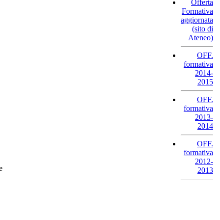
Offerta
Formativa
aggiornata
(sito di
Ateneo)
OFF.
formativa
2014-
2015
OFF.
formativa
2013-
2014
OFF.
formativa
2012-
e
2013