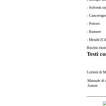
- Solventi or
- Cancerogen
- Polveri
- Rumore
- Metalli (C
Rischio bio
Testi co
Lezioni di M
Manuale di m
Autore