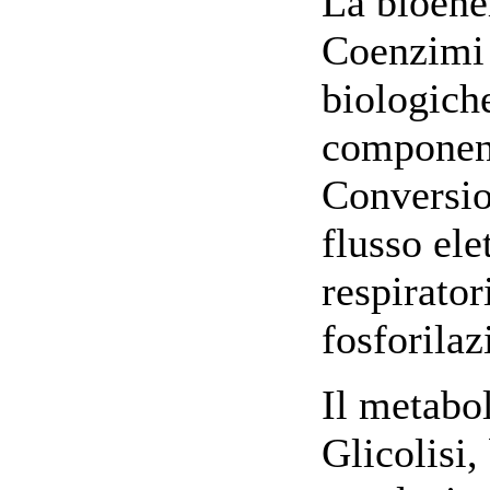
La bioene
Coenzimi 
biologiche
component
Conversio
flusso ele
respirato
fosforilaz
Il metabo
Glicolisi,