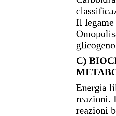
classific
Il legame 
Omopolisa
glicogeno
C) BIO
METAB
Energia li
reazioni.
reazioni 