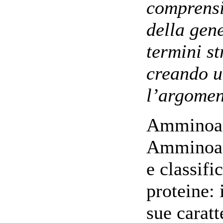
comprensi
della gen
termini st
creando u
l’argomen
Amminoaci
Amminoaci
e classifi
proteine: 
sue caratt