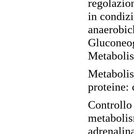
regolazion
in condiz
anaerobich
Gluconeog
Metabolis
Metabolis
proteine: 
Controllo
metabolis
adrenalina