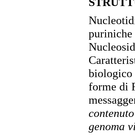
STRUTT
Nucleotidi
puriniche 
Nucleosidi
Caratteris
biologico
forme di
messagge
contenuto
genoma vi