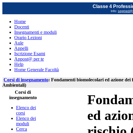
Classe 4 Professi
Info:
segmed@un
Home
Docenti
Insegnamenti e moduli
Orario Lezioni
Aule
Appelli
Iscrizione Esami
Appost@ per te
Help
Home Generale Facoltà
Corsi di insegnamento
: Fondamenti biomolecolari ed azione dei f
Ambientali)
Corsi di
Fondame
insegnamento
Elenco dei
ed azion
corsi
Elenco dei
moduli
rischio
Cerca