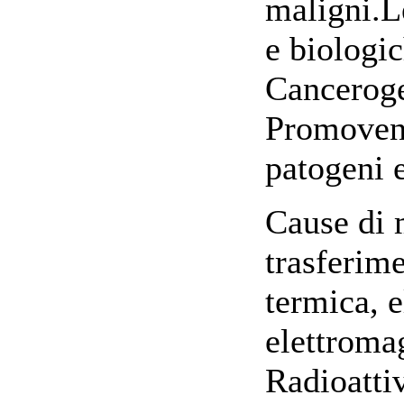
maligni.L
e biologic
Canceroge
Promovent
patogeni e
Cause di m
trasferim
termica, e
elettromag
Radioattiv