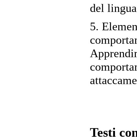
del lingua
5. Element
comportam
Apprendim
comportam
attaccame
Testi con