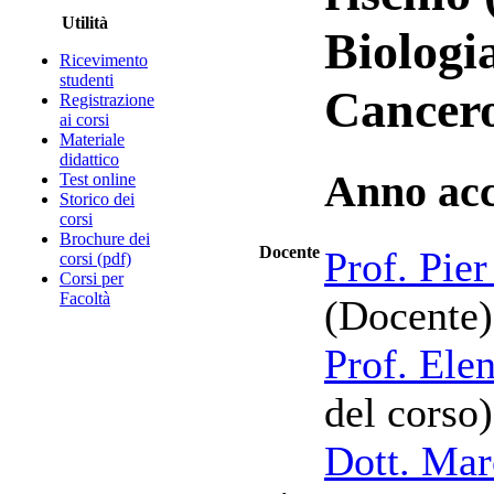
Utilità
Biologia
Ricevimento
studenti
Cancero
Registrazione
ai corsi
Materiale
didattico
Anno ac
Test online
Storico dei
corsi
Brochure dei
Docente
Prof. Pier
corsi (pdf)
Corsi per
Facoltà
(Docente)
Prof. Elen
del corso)
Dott. Mar