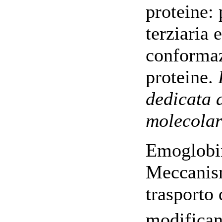
proteine: 
terziaria 
conformaz
proteine.
dedicata 
molecolare
Emoglobin
Meccanis
trasporto 
modificano