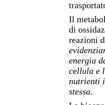
trasportat
Il metabo
di ossida
reazioni d
evidenziar
energia d
cellula e 
nutrienti 
stessa.