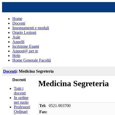
Home
Docenti
Insegnamenti e moduli
Orario Lezioni
Aule
Appelli
Iscrizione Esami
Appost@ per te
Help
Home Generale Facoltà
Docenti
: Medicina Segreteria
Docenti
Medicina Segreteria
Tutti i
docenti
In ordine
per ruolo
Tel:
0521-903700
Professori
Ordinari
Fax: