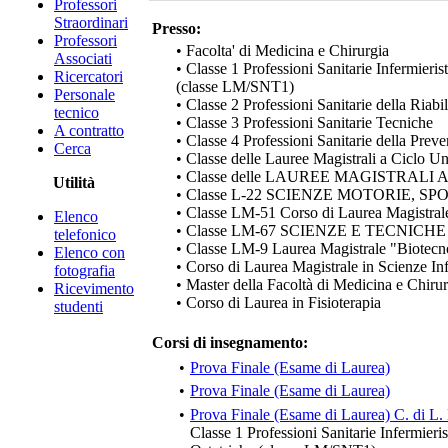
Professori
Straordinari
Presso:
Professori
• Facolta' di Medicina e Chirurgia
Associati
• Classe 1 Professioni Sanitarie Infermieris
Ricercatori
(classe LM/SNT1)
Personale
• Classe 2 Professioni Sanitarie della Riabi
tecnico
• Classe 3 Professioni Sanitarie Tecniche
A contratto
• Classe 4 Professioni Sanitarie della Prev
Cerca
• Classe delle Lauree Magistrali a Ciclo U
• Classe delle LAUREE MAGISTRAL
Utilità
• Classe L-22 SCIENZE MOTORIE, S
• Classe LM-51 Corso di Laurea Magistrale
Elenco
• Classe LM-67 SCIENZE E TECNIC
telefonico
• Classe LM-9 Laurea Magistrale "Biotecn
Elenco con
• Corso di Laurea Magistrale in Scienze Inf
fotografia
• Master della Facoltà di Medicina e Chiru
Ricevimento
• Corso di Laurea in Fisioterapia
studenti
Corsi di insegnamento:
•
Prova Finale (Esame di Laurea)
•
Prova Finale (Esame di Laurea)
•
Prova Finale (Esame di Laurea) C. di L.
Classe 1 Professioni Sanitarie Infermieri