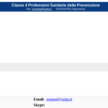
Classe 4 Professioni Sanitarie della Prevenzione
Info:
segmed@unipr.it
0521033700 (Segreteria)
Email:
segmed@unipr.it
Skype: