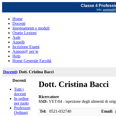
Classe 4 Professi
Info:
segmed@un
Home
Docenti
Insegnamenti e moduli
Orario Lezioni
Aule
Appelli
Iscrizione Esami
Appost@ per te
Help
Home Generale Facoltà
Docenti
: Dott. Cristina Bacci
Docenti
Dott. Cristina Bacci
Tutti i
docenti
Ricercatore
In ordine
SSD:
VET/04 - ispezione degli alimenti di orig
per ruolo
Professori
Tel:
0521-032740
Email:
Ordinari