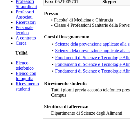
Professori
Fax:
0521905701
Skype:
Straordinari
Professori
Presso:
Associati
• Facolta' di Medicina e Chirurgia
Ricercatori
• Classe 4 Professioni Sanitarie della Prev
Personale
tecnico
Corsi di insegnamento:
A contratto
Cerca
•
Scienze dela prevenzione applicate alla s
•
Scienze dela prevenzione applicate alla s
Utilità
•
Fondamenti di Scienze e Tecnologie Ali
Elenco
•
Fondamenti di Scienze e Tecnologie Ali
telefonico
•
Fondamenti di Scienze e Tecnologie Ali
Elenco con
fotografia
Ricevimento studenti:
Ricevimento
studenti
Tutti i giorni previa accordo telefonico pr
Campus
Struttura di afferenza:
Dipartimento di Scienze degli Alimenti