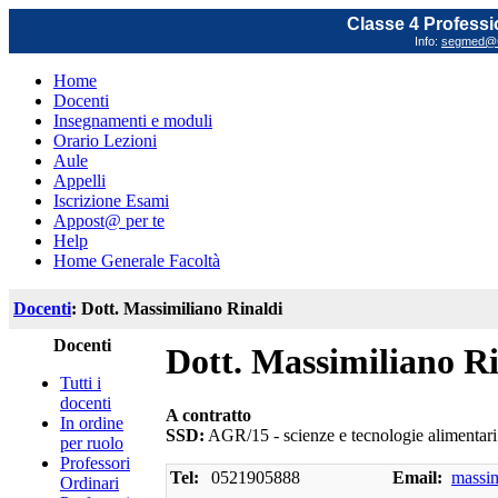
Classe 4 Professi
Info:
segmed@un
Home
Docenti
Insegnamenti e moduli
Orario Lezioni
Aule
Appelli
Iscrizione Esami
Appost@ per te
Help
Home Generale Facoltà
Docenti
: Dott. Massimiliano Rinaldi
Docenti
Dott. Massimiliano Ri
Tutti i
docenti
A contratto
In ordine
SSD:
AGR/15 - scienze e tecnologie alimentari
per ruolo
Professori
Tel:
0521905888
Email:
massim
Ordinari