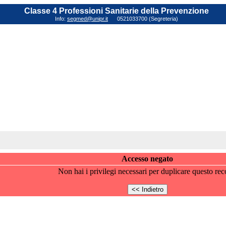
Classe 4 Professioni Sanitarie della Prevenzione
Info:
segmed@unipr.it
0521033700 (Segreteria)
Accesso negato
Non hai i privilegi necessari per duplicare questo rec