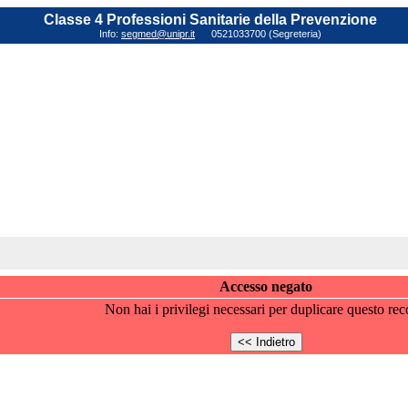
Classe 4 Professioni Sanitarie della Prevenzione
Info:
segmed@unipr.it
0521033700 (Segreteria)
Accesso negato
Non hai i privilegi necessari per duplicare questo rec