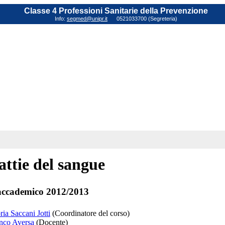
Classe 4 Professioni Sanitarie della Prevenzione
Info:
segmed@unipr.it
0521033700 (Segreteria)
ttie del sangue
ccademico 2012/2013
ria Saccani Jotti
(Coordinatore del corso)
anco Aversa
(Docente)