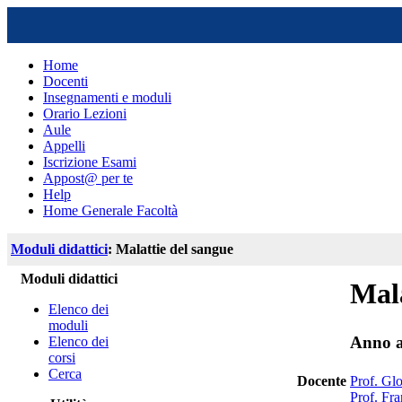
Home
Docenti
Insegnamenti e moduli
Orario Lezioni
Aule
Appelli
Iscrizione Esami
Appost@ per te
Help
Home Generale Facoltà
Moduli didattici
: Malattie del sangue
Moduli didattici
Mala
Elenco dei
moduli
Anno a
Elenco dei
corsi
Cerca
Docente
Prof. Glo
Prof. Fr