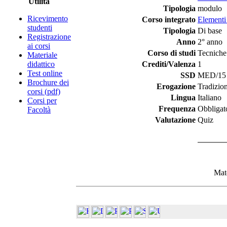
Utilità
Tipologia
modulo
Ricevimento
Corso integrato
Elementi 
studenti
Tipologia
Di base
Registrazione
Anno
2° anno
ai corsi
Corso di studi
Tecniche
Materiale
didattico
Crediti/Valenza
1
Test online
SSD
MED/15 -
Brochure dei
Erogazione
Tradizio
corsi (pdf)
Lingua
Italiano
Corsi per
Frequenza
Obbligat
Facoltà
Valutazione
Quiz
Mate