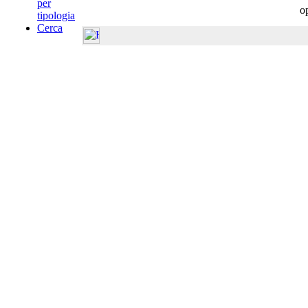
per
o
tipologia
Cerca