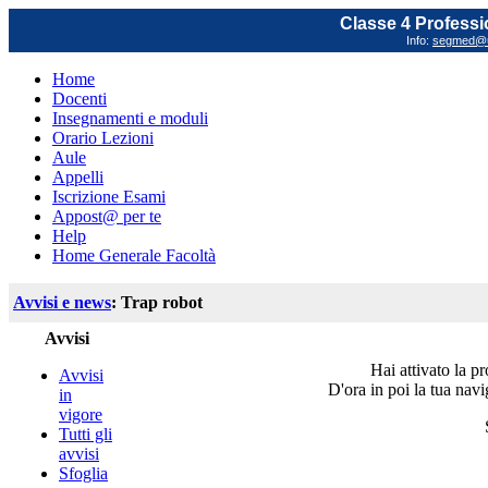
Classe 4 Professi
Info:
segmed@un
Home
Docenti
Insegnamenti e moduli
Orario Lezioni
Aule
Appelli
Iscrizione Esami
Appost@ per te
Help
Home Generale Facoltà
Avvisi e news
: Trap robot
Avvisi
Hai attivato la p
Avvisi
D'ora in poi la tua navi
in
vigore
Tutti gli
avvisi
Sfoglia