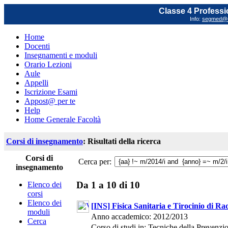
Classe 4 Professi
Info:
segmed@un
Home
Docenti
Insegnamenti e moduli
Orario Lezioni
Aule
Appelli
Iscrizione Esami
Appost@ per te
Help
Home Generale Facoltà
Corsi di insegnamento
: Risultati della ricerca
Corsi di
Cerca per:
insegnamento
Da 1 a 10 di 10
Elenco dei
corsi
Elenco dei
[INS] Fisica Sanitaria e Tirocinio di Ra
moduli
Anno accademico: 2012/2013
Cerca
Corso di studi in: Tecniche della Prevenz