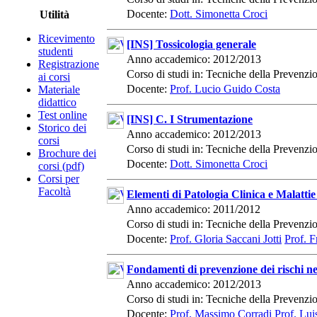
Docente:
Dott. Simonetta Croci
Utilità
Ricevimento
[INS] Tossicologia generale
studenti
Anno accademico: 2012/2013
Registrazione
Corso di studi in: Tecniche della Prevenz
ai corsi
Docente:
Prof. Lucio Guido Costa
Materiale
didattico
Test online
[INS] C. I Strumentazione
Storico dei
Anno accademico: 2012/2013
corsi
Corso di studi in: Tecniche della Prevenz
Brochure dei
Docente:
Dott. Simonetta Croci
corsi (pdf)
Corsi per
Facoltà
Elementi di Patologia Clinica e Malatti
Anno accademico: 2011/2012
Corso di studi in: Tecniche della Prevenz
Docente:
Prof. Gloria Saccani Jotti
Prof. 
Fondamenti di prevenzione dei rischi neg
Anno accademico: 2012/2013
Corso di studi in: Tecniche della Prevenz
Docente:
Prof. Massimo Corradi
Prof. Luis