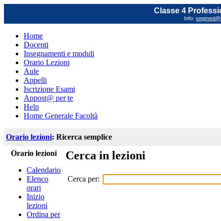
Classe 4 Professi
Info:
segmed@un
Home
Docenti
Insegnamenti e moduli
Orario Lezioni
Aule
Appelli
Iscrizione Esami
Appost@ per te
Help
Home Generale Facoltà
Orario lezioni
: Ricerca semplice
Orario lezioni
Cerca in lezioni
Calendario
Cerca per:
Elenco
orari
Inizio
lezioni
Ordina per